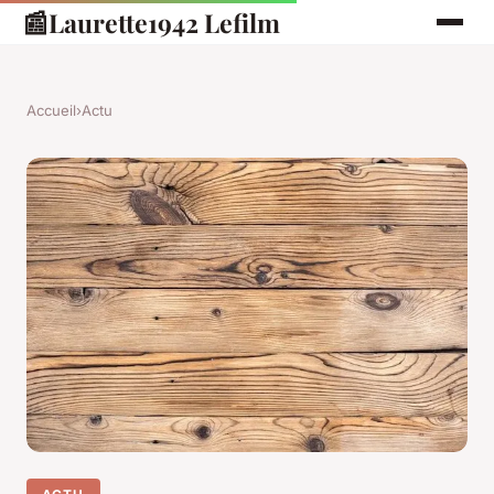
📰
Laurette1942 Lefilm
Accueil
›
Actu