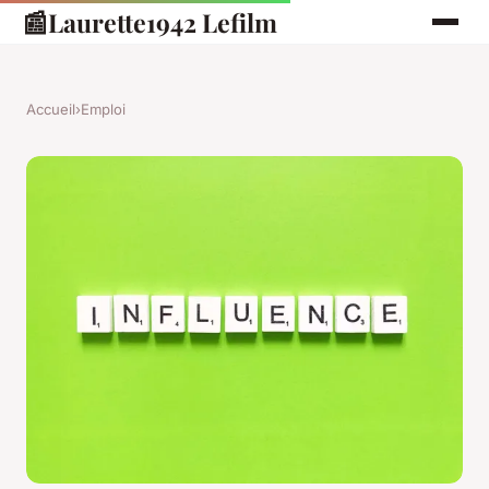
📰
Laurette1942 Lefilm
Accueil
›
Emploi