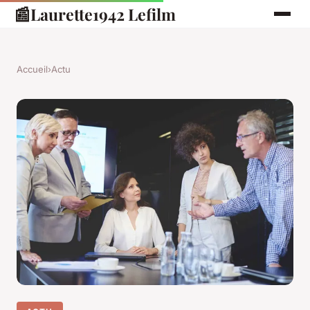
📰
Laurette1942 Lefilm
Accueil
›
Actu