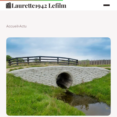
📰
Laurette1942 Lefilm
Accueil
›
Actu